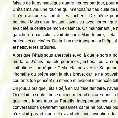
faisais de la gymnastique quatre heures par jour, pour 
C’était ma vie, une routine qui m’enchaînait au culte de l
Il n’y a aucune raison de les cacher. " De même pour
poitrine ! Mais en un instant, j’avais vu avec horreur q
avait été le centre de mon existence. Or, maintenant, je n
gauche en particulier avait disparu. Mais le pire, c’ét
brûlées et calcinées. De là, l’on me transporta à l’hôpit
et nettoyer les brûlures.
Alors que j’étais sous anesthésie, voilà que je sors à n
me faire. J’étais inquiète pour mes jambes. Tout à cou
catholique " au régime. " Ma relation avec le Seigneur
l’homélie du prêtre était la plus brève, car je ne pouva
courants (de pensée) du monde m’avaient influencée tell
Un jour, alors que j’étais déjà en Maîtrise dentaire, j’av
Or c’était la seule chose qui me retenait encore dans la f
que nous irions tous au Paradis, indépendamment de
conversations devinrent malsaines car je ne pouvais pl
n’existait pas et que cela avait été une invention de