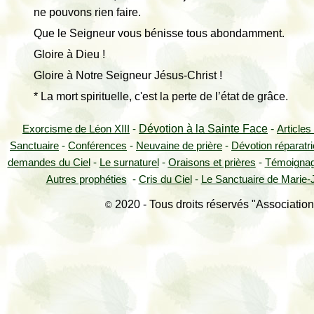
ne pouvons rien faire.
Que le Seigneur vous bénisse tous abondamment.
Gloire à Dieu !
Gloire à Notre Seigneur Jésus-Christ !
* La mort spirituelle, c'est la perte de l’état de grâce.
Dévotion à la Sainte Face
-
Exorcisme de Léon XIII
-
Articles
Sanctuaire
-
Conférences
-
Neuvaine de prière
-
Dévotion réparatr
demandes du Ciel
-
Le surnaturel
-
Oraisons et prières
-
Témoigna
Autres prophéties
-
Cris du Ciel
-
Le Sanctuaire de Marie-J
2020 - Tous droits réservés "Association
©