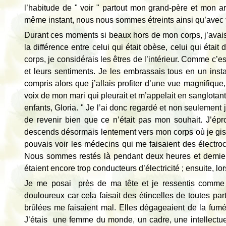
l’habitude de " voir " partout mon grand-père et mon ar
même instant, nous nous sommes étreints ainsi qu’avec 
Durant ces moments si beaux hors de mon corps, j’avais p
la différence entre celui qui était obèse, celui qui éta
corps, je considérais les êtres de l’intérieur. Comme c’e
et leurs sentiments. Je les embrassais tous en un insta
compris alors que j’allais profiter d’une vue magnifique
voix de mon mari qui pleurait et m’appelait en sanglotant 
enfants, Gloria. " Je l’ai donc regardé et non seulement 
de revenir bien que ce n’était pas mon souhait. J’épr
descends désormais lentement vers mon corps où je gisai
pouvais voir les médecins qui me faisaient des électroch
Nous sommes restés là pendant deux heures et demie.
étaient encore trop conducteurs d’électricité ; ensuite, lor
Je me posai près de ma tête et je ressentis comme u
douloureux car cela faisait des étincelles de toutes par
brûlées me faisaient mal. Elles dégageaient de la fumée
J’étais une femme du monde, un cadre, une intellectue