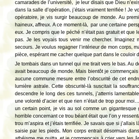
camarades de l’université, je leur disais que Dieu n’exist
dans la salle d’opération, j’étais vraiment terrifiée ! Je
opératoire, je vis surgir beaucoup de monde. Au premi
haineux, affreux. A ce moment-là, par une certaine persp
eux. Je compris que le péché n’était pas gratuit et que l
pas. Je les voyais tous venir me chercher. Imaginez m
secours. Je voulus regagner l’intérieur de mon corps, mai
pièce, espérant me cacher quelque part dans le couloir de 
Je tombais dans un tunnel qui me tirait vers le bas. Au déb
avait beaucoup de monde. Mais bientôt je commençais 
aucune commune mesure entre l’obscurité de cet endroit 
lumière astrale. Cette obscurité-là suscitait la souffran
descendre le long des ces tunnels, j’atterris lamentabl
une volonté d’acier et que rien n’était de trop pour moi
un certain point, je vis au sol comme un gigantesque 
horrible concernant ce trou béant était que l’on y ressen
trou m’aspira et j’étais terrifiée. Je savais que si j’allai
saisie par les pieds. Mon corps entrait désormais dan
athéisme me quitta et je commençais à crier vers les âme