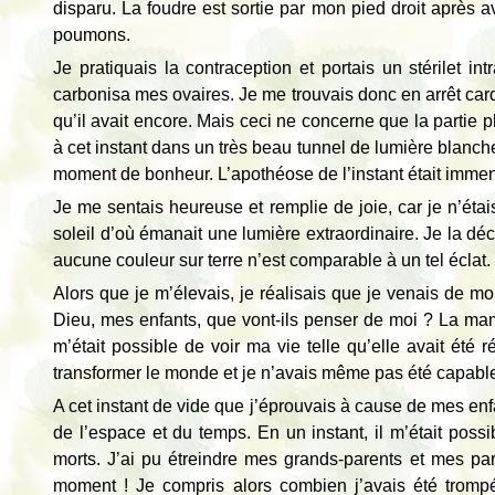
disparu. La foudre est sortie par mon pied droit après
poumons.
Je pratiquais la contraception et portais un stérilet int
carbonisa mes ovaires. Je me trouvais donc en arrêt card
qu’il avait encore. Mais ceci ne concerne que la partie 
à cet instant dans un très beau tunnel de lumière blanch
moment de bonheur. L’apothéose de l’instant était imme
Je me sentais heureuse et remplie de joie, car je n’étais
soleil d’où émanait une lumière extraordinaire. Je la dé
aucune couleur sur terre n’est comparable à un tel éclat.
Alors que je m’élevais, je réalisais que je venais de mou
Dieu, mes enfants, que vont-ils penser de moi ? La maman
m’était possible de voir ma vie telle qu’elle avait été r
transformer le monde et je n’avais même pas été capab
A cet instant de vide que j’éprouvais à cause de mes enf
de l’espace et du temps. En un instant, il m’était poss
morts. J’ai pu étreindre mes grands-parents et mes pare
moment ! Je compris alors combien j’avais été trompée