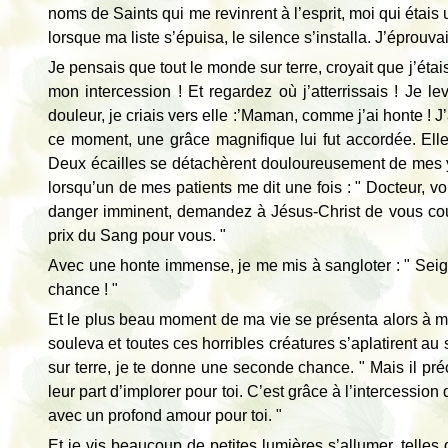
noms de Saints qui me revinrent à l’esprit, moi qui étais
lorsque ma liste s’épuisa, le silence s’installa. J’éprouv
Je pensais que tout le monde sur terre, croyait que j’ét
mon intercession ! Et regardez où j’atterrissais ! Je 
douleur, je criais vers elle :’Maman, comme j’ai honte ! J
ce moment, une grâce magnifique lui fut accordée. Elle
Deux écailles se détachèrent douloureusement de mes yeu
lorsqu’un de mes patients me dit une fois : " Docteur, vo
danger imminent, demandez à Jésus-Christ de vous couv
prix du Sang pour vous. "
Avec une honte immense, je me mis à sangloter : " Sei
chance ! "
Et le plus beau moment de ma vie se présenta alors à moi,
souleva et toutes ces horribles créatures s’aplatirent au
sur terre, je te donne une seconde chance. " Mais il préc
leur part d’implorer pour toi. C’est grâce à l’intercession
avec un profond amour pour toi. "
Et je vis beaucoup de petites lumières s’allumer, telles