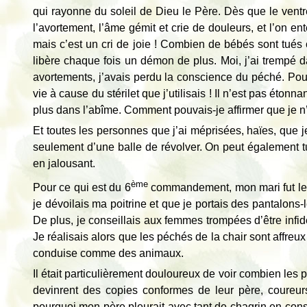
qui rayonne du soleil de Dieu le Père. Dès que le ventr
l’avortement, l’âme gémit et crie de douleurs, et l’on e
mais c’est un cri de joie ! Combien de bébés sont tués c
libère chaque fois un démon de plus. Moi, j’ai trempé 
avortements, j’avais perdu la conscience du péché. Pour 
vie à cause du stérilet que j’utilisais ! Il n’est pas éton
plus dans l’abîme. Comment pouvais-je affirmer que je n
Et toutes les personnes que j’ai méprisées, haïes, que j
seulement d’une balle de révolver. On peut également 
en jalousant.
ème
Pour ce qui est du 6
commandement, mon mari fut le 
je dévoilais ma poitrine et que je portais des pantalons-
De plus, je conseillais aux femmes trompées d’être infidè
Je réalisais alors que les péchés de la chair sont affr
conduise comme des animaux.
Il était particulièrement douloureux de voir combien les
devinrent des copies conformes de leur père, coureurs 
pourquoi mon père pleurait avec tant de chagrin en const