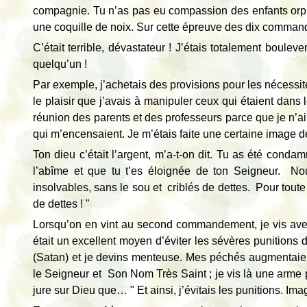
compagnie. Tu n’as pas eu compassion des enfants orph
une coquille de noix. Sur cette épreuve des dix comman
C’était terrible, dévastateur ! J’étais totalement boule
quelqu’un !
Par exemple, j’achetais des provisions pour les nécessite
le plaisir que j’avais à manipuler ceux qui étaient dans 
réunion des parents et des professeurs parce que je n’ai
qui m’encensaient. Je m’étais faite une certaine image
Ton dieu c’était l’argent, m’a-t-on dit. Tu as été cond
l’abîme et que tu t’es éloignée de ton Seigneur. Nou
insolvables, sans le sou et criblés de dettes. Pour toute
de dettes ! "
Lorsqu’on en vint au second commandement, je vis avec
était un excellent moyen d’éviter les sévères punitio
(Satan) et je devins menteuse. Mes péchés augmenta
le Seigneur et Son Nom Très Saint ; je vis là une arme
jure sur Dieu que… " Et ainsi, j’évitais les punitions.