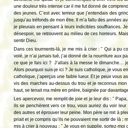
une douleur très intense car il me fut donné de comprendr
des jeunes. C’est avec terreur que j’entendais des grin
jusqu’au tréfonds de mon être. Il m’a fallu des années a
je pleurais en pensant à leurs indicibles souffrances. J
désespoir, se retrouvent au milieu de ces horreurs. Mais
sentir Dieu.
Dans ces tourments-là, je me mis à crier : " Qui a pu co
volé, je n’ai jamais tué, j’ai donné de la nourriture aux p
ce que je fais ici ? J’allais à la messe le dimanche… 
Alors pourquoi suis-je ici ? Je suis catholique, je vous en 
catholique, j’aperçus une faible lueur. Et je peux vous a
vis des marches au-dessus du trou et je reconnus mon 
haut, se tenait ma mère en prière, baignée par davantag
Les apercevoir, me remplit de joie et je leur dis : " Pap
ils se penchèrent vers ce trou, vous auriez du voir leu
des autres et éprouver leur peine. Mon père se mit à pleur
priait et je compris qu’ils ne pouvaient me sortir de là ;
mis à crier à nouveau : " Je vous en supplie, sortez-moi d