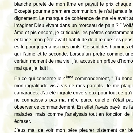
blanche pureté de mon âme en payait le prix chaque f
Excepté pour ma première communion, je n’ai jamais fait
dignement. Le manque de cohérence de ma vie avait atte
imaginer Dieu vivant dans un morceau de pain ? " Voilà 
âme et pis encore, je critiquais les prêtres constammen
enfance, mon père avait l’habitude de dire que ces gens-l
es-tu pour juger ainsi mes oints. Ce sont des hommes et 
qui l’aime et le seconde. Lorsqu’un prêtre commet une
certain moment de ma vie, j’ai accusé un prêtre d’hom
mal que j’ai fait !
ème
En ce qui concerne le 4
commandement, " Tu honorera
mon ingratitude vis-à-vis de mes parents. Je me plaig
camarades. J’ai été ingrate envers eux pour tout ce qu’il
ne connaissais pas ma mère parce qu’elle n’était p
observer ce commandement. En effet j’avais payé les f
malades, mais comme j’analysais tout en fonction de l’ar
écraser.
J’eus mal de voir mon père pleurer tristement car bie