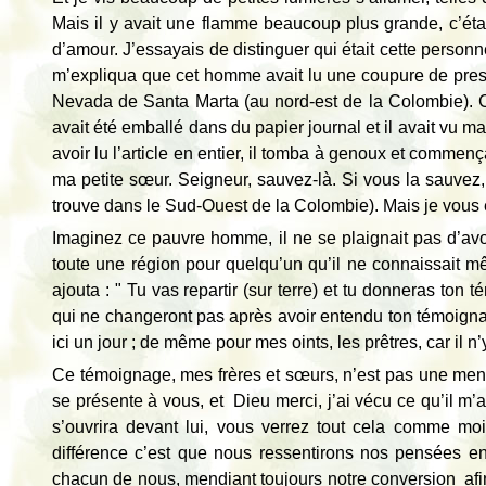
Mais il y avait une flamme beaucoup plus grande, c’était
d’amour. J’essayais de distinguer qui était cette personne
m’expliqua que cet homme avait lu une coupure de presse
Nevada de Santa Marta (au nord-est de la Colombie). C
avait été emballé dans du papier journal et il avait vu 
avoir lu l’article en entier, il tomba à genoux et commenç
ma petite sœur. Seigneur, sauvez-là. Si vous la sauvez
trouve dans le Sud-Ouest de la Colombie). Mais je vous e
Imaginez ce pauvre homme, il ne se plaignait pas d’avoir
toute une région pour quelqu’un qu’il ne connaissait mê
ajouta : " Tu vas repartir (sur terre) et tu donneras ton 
qui ne changeront pas après avoir entendu ton témoignag
ici un jour ; de même pour mes oints, les prêtres, car il n
Ce témoignage, mes frères et sœurs, n’est pas une men
se présente à vous, et Dieu merci, j’ai vécu ce qu’il m’
s’ouvrira devant lui, vous verrez tout cela comme m
différence c’est que nous ressentirons nos pensées en
chacun de nous, mendiant toujours notre conversion afi