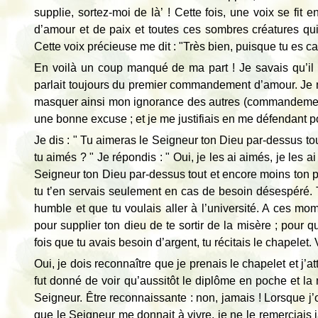
supplie, sortez-moi de là’ ! Cette fois, une voix se fit
d’amour et de paix et toutes ces sombres créatures qui
Cette voix précieuse me dit : "Très bien, puisque tu es 
En voilà un coup manqué de ma part ! Je savais qu’il
parlait toujours du premier commandement d’amour. Je n’
masquer ainsi mon ignorance des autres (commandements)
une bonne excuse ; et je me justifiais en me défendant
Je dis : " Tu aimeras le Seigneur ton Dieu par-dessus tou
tu aimés ? " Je répondis : " Oui, je les ai aimés, je les a
Seigneur ton Dieu par-dessus tout et encore moins ton p
tu t’en servais seulement en cas de besoin désespéré. Tu
humble et que tu voulais aller à l’université. A ces mom
pour supplier ton dieu de te sortir de la misère ; pour 
fois que tu avais besoin d’argent, tu récitais le chapelet. 
Oui, je dois reconnaître que je prenais le chapelet et j’at
fut donné de voir qu’aussitôt le diplôme en poche et la
Seigneur. Être reconnaissante : non, jamais ! Lorsque j’
que le Seigneur me donnait à vivre, je ne le remerciais j