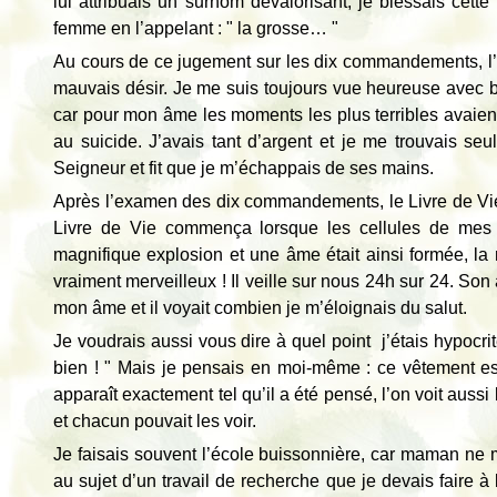
lui attribuais un surnom dévalorisant, je blessais ce
femme en l’appelant : " la grosse… "
Au cours de ce jugement sur les dix commandements, l’
mauvais désir. Je me suis toujours vue heureuse avec be
car pour mon âme les moments les plus terribles avaie
au suicide. J’avais tant d’argent et je me trouvais se
Seigneur et fit que je m’échappais de ses mains.
Après l’examen des dix commandements, le Livre de Vie 
Livre de Vie commença lorsque les cellules de mes p
magnifique explosion et une âme était ainsi formée, la
vraiment merveilleux ! Il veille sur nous 24h sur 24. So
mon âme et il voyait combien je m’éloignais du salut.
Je voudrais aussi vous dire à quel point j’étais hypocrit
bien ! " Mais je pensais en moi-même : ce vêtement est
apparaît exactement tel qu’il a été pensé, l’on voit aus
et chacun pouvait les voir.
Je faisais souvent l’école buissonnière, car maman ne me
au sujet d’un travail de recherche que je devais faire à 