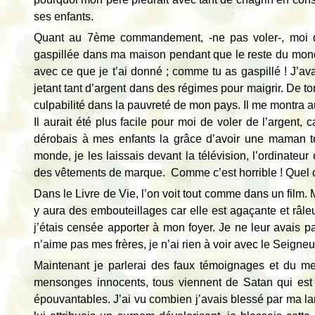
ses enfants.
Quant au 7ème commandement, -ne pas voler-, moi qui
gaspillée dans ma maison pendant que le reste du monde so
avec ce que je t’ai donné ; comme tu as gaspillé ! J’av
jetant tant d’argent dans des régimes pour maigrir. De ton
culpabilité dans la pauvreté de mon pays. Il me montra au
Il aurait été plus facile pour moi de voler de l’argent, ca
dérobais à mes enfants la grâce d’avoir une maman te
monde, je les laissais devant la télévision, l’ordinateu
des vêtements de marque. Comme c’est horrible ! Quel 
Dans le Livre de Vie, l’on voit tout comme dans un film. 
y aura des embouteillages car elle est agaçante et râleu
j’étais censée apporter à mon foyer. Je ne leur avais p
n’aime pas mes frères, je n’ai rien à voir avec le Seigneur
Maintenant je parlerai des faux témoignages et du me
mensonges innocents, tous viennent de Satan qui est l
épouvantables. J’ai vu combien j’avais blessé par ma 