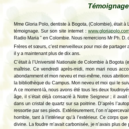
Témoignage
Mme Gloria Polo, dentiste à Bogota, (Colombie), était à
témoignage. Sur son site internet :
www.gloriapolo.co
Radio Maria " en Colombie. Nous remercions Mr Ph. D. d’a
Frères et sœurs, c’est merveilleux pour moi de partager 
il y a maintenant plus de dix ans.
C’était à l’Université Nationale de Colombie à Bogota
maîtrise. Ce vendredi après-midi, mon mari nous accom
abondamment et mon neveu et moi-même, nous abritions 
la bibliothèque du Campus. Mon neveu et moi qui le suiv
A ce moment-là, nous avons été tous les deux foudroyés.
âge, il s’était déjà consacré à Notre Seigneur ; il avai
dans un cristal de quartz sur sa poitrine. D’après l’autop
ressortie par ses pieds. Extérieurement, l’on n’aperceva
horrible, tant à l’intérieur qu’à l’extérieur. Ce corps q
divine. La foudre m’avait carbonisée, je n’avais plus de