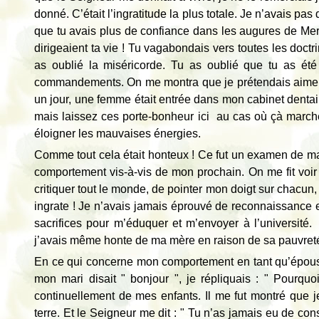
donné. C’était l’ingratitude la plus totale. Je n’avais pa
que tu avais plus de confiance dans les augures de Merc
dirigeaient ta vie ! Tu vagabondais vers toutes les doctr
as oublié la miséricorde. Tu as oublié que tu as ét
commandements. On me montra que je prétendais aimer Di
un jour, une femme était entrée dans mon cabinet dentaire 
mais laissez ces porte-bonheur ici au cas où çà marcher
éloigner les mauvaises énergies.
Comme tout cela était honteux ! Ce fut un examen de ma
comportement vis-à-vis de mon prochain. On me fit voi
critiquer tout le monde, de pointer mon doigt sur chacun,
ingrate ! Je n’avais jamais éprouvé de reconnaissance e
sacrifices pour m’éduquer et m’envoyer à l’université.
j’avais même honte de ma mère en raison de sa pauvreté, 
En ce qui concerne mon comportement en tant qu’épouse, 
mon mari disait " bonjour ", je répliquais : " Pourquoi
continuellement de mes enfants. Il me fut montré que 
terre. Et le Seigneur me dit : " Tu n’as jamais eu de con