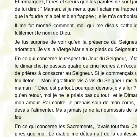
Et remarquez, frères et sœurs que les paroles ne sont ja
de lui dire : " Maman, si je mens, que l’éclair me frappe 
que la foudre m’a bel et bien frappée ; elle m’a carboni
Il me fut montré comment, moi qui me disais catholi
futilement le nom de Dieu.
Je fus surprise de voir qu’en la présence du Seigneur
adoration. Je vis la Vierge Marie aux pieds du Seigneur qu
En ce qui concerne le respect du Jour du Seigneur, j’éta
le dimanche, je passais quatre ou cinq heures à m’occu
de prières à consacrer au Seigneur. Si je commençais un 
feuilleton. " Mon ingratitude vis-à-vis du Seigneur me 
maman : " Dieu est partout, pourquoi devrais-je y aller 
qu’en retour, moi je ne le priais pas du tout ; et le Dim
mon amour. Par contre, je prenais soin de mon corps, j
devais l’alimenter. Mais jamais je ne la nourrissais de l
fou.
En ce qui concerne les Sacrements, j’avais tout faux. Je
pires que moi. Le diable me détournait de la confessio