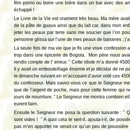
film porno ou boire une bière dans un bar avec des am
échappé !
Le Livre de la Vie est vraiment très beau. Ma mère ava
de la pâte de guava ainsi que du lait car, dans mon enf
jeter les peaux par terre sans me soucier que l’on po
personne glissa sur l’une de mes peaux de bananes ; j’
La seule fois de ma vie que je fis une vraie confession
trop dans une épicerie de Bogota. Mon père nous avait a
rendis compte de l’ erreur. " Cette idiote m’a donné 450
Il y avait un embouteillage énorme et je décidai de ne p
le dimanche suivant en m’accusant d’avoir volé ces 4500 
du confesseur. Mais savez-vous ce que le Seigneur me 
que de l’argent de poche, mais pour cette femme qui ne
jours de nourriture. " Le Seigneur me montra combien elle 
eurent faim.
Ensuite le Seigneur me posa la question suivante : " Qu
sont vides ! " A quoi cela te sert-il, ajouta-t-il, de 
pas m’en apporter ne serait-ce qu’un peu de poussière ? 