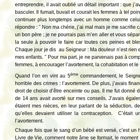
entreprendre, il avait oublié un détail important : que
basculer. Il fumait, buvait et courait les femmes à tel po
continuer plus longtemps avec un homme comme celui-l
répondre : " Non ma chérie, j’ai mal mais je me sacrifie c
un bon père ; je ne pourrais pas m’en aller et vous séparer
la seule à pouvoir le faire car toutes ces peines et ble
Chaque jour je dis au Seigneur : Ma douleur n’est rien 
mes enfants. " Pour ma part, je ne parvenais pas à comp
femmes, à encourager l’avortement, la cohabitation et le 
ème
Quand l’on en vint au 5
commandement, le Seigneur 
horrible des crimes : l’avortement. De plus, j’avais fi
droit de choisir d’être enceinte ou pas. Il me fut donné d
de 14 ans avait avorté sur mes conseils. J’avais égalem
étaient mes nièces, en leur parlant de la séduction, de 
qu’elles devaient utiliser la contraception. C’était 
l’avortement.
Chaque fois que le sang d’un bébé est versé, c’est un ho
Livre de Vie, comment notre âme se formait, le moment où